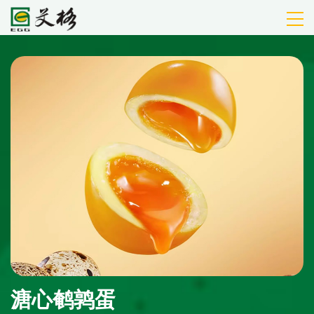
溏心鹌鹑蛋