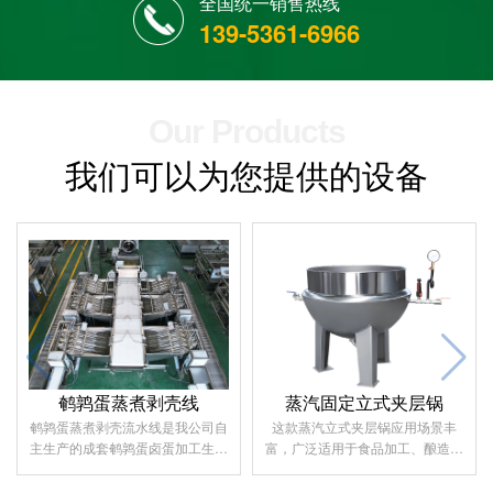
全国统一销售热线
139-5361-6966
Our Products
我们可以为您提供的设备
鹌鹑蛋蒸煮剥壳线
蒸汽固定立式夹层锅
鹌鹑蛋蒸煮剥壳流水线是我公司自
这款蒸汽立式夹层锅应用场景丰
主生产的成套鹌鹑蛋卤蛋加工生产
富，广泛适用于食品加工、酿造、
线设备。该设备部分零部件采用进
制酒、制药、日用化工等行业，可
口，并根据内地原料蛋及客户的需
实现物料的融化、熬制等多种处