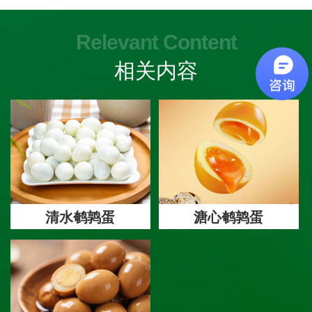
求改造而成的。蒸煮卤制生产线是
理；同时也适用于各类食堂，满足
集浸泡清洗、螺旋蒸煮、冷却、碎
煮粥、烧菜等烹饪需求。它具备蒸
Relevant Content
壳剥壳的成套加工设备，设备自动
汽、燃气、电三种加热形式，采用
化程序高，鲜蛋浸泡后进行蒸煮，
双层球形锅体结构，通过夹套内通
相关内容
蒸煮蛋碎壳后再用大水量冲洗，清
入蒸汽或燃气对锅内产品进行加
洗干净并经挑选后再进行卤制处
热，高效实用，能充分满足不同行
理。整机采用SUS30
业、场景的多样化需求。
清水鹌鹑蛋
溏心鹌鹑蛋