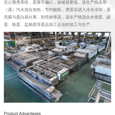
定心预煮系统，蛋黄不偏心，故破损更低，该生产线采用
（蒸）汽水混合加热，节约能耗，煮蛋后进入冷水冷却，蛋
壳膜与蛋白易分离，剥壳效率高，该生产线适合水煮蛋、卤
蛋、铁蛋、盐焗蛋等蛋品加工企业的加工与生产。
Product Advantages