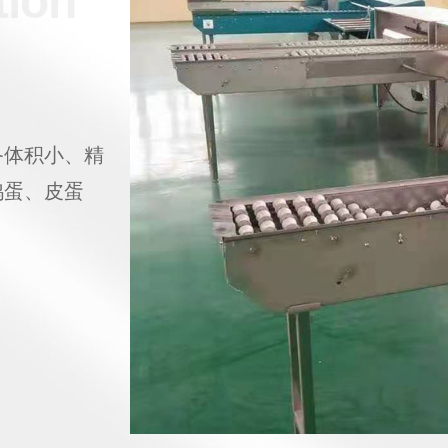
tion
备体积小、精
鸭蛋、皮蛋