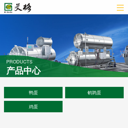
P
R
O
D
U
C
T
S
产
品
中
心
鸭蛋
鹌鹑蛋
鸡蛋